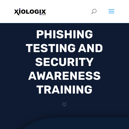
PHISHING
TESTING AND
SECURITY
AWARENESS
TRAINING
7